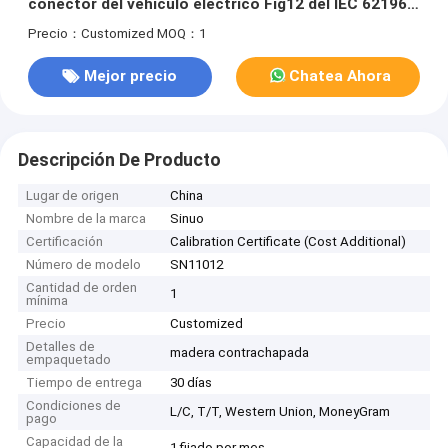
conector del vehículo eléctrico Fig12 del IEC 62196-
1
Precio：Customized
MOQ：1
Mejor precio
Chatea Ahora
Descripción De Producto
Lugar de origen
China
Nombre de la marca
Sinuo
Certificación
Calibration Certificate (Cost Additional)
Número de modelo
SN11012
Cantidad de orden
1
mínima
Precio
Customized
Detalles de
madera contrachapada
empaquetado
Tiempo de entrega
30 días
Condiciones de
L/C, T/T, Western Union, MoneyGram
pago
Capacidad de la
1 fijado por mes