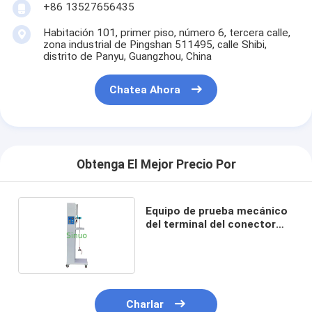
+86 13527656435
Equipo de prueba de la batería
Habitación 101, primer piso, número 6, tercera calle,
Equipo de prueba para laboratorio eléctrico
zona industrial de Pingshan 511495, calle Shibi,
distrito de Panyu, Guangzhou, China
cambie el probador de la vida
Chatea Ahora
Equipo de prueba del LED
equipo de prueba del ingreso del agua
Cámara de prueba ambiental
Obtenga El Mejor Precio Por
Cámara de la prueba de la inflamabilidad
Equipo de prueba mecánico
del terminal del conector
Máquina de ensayo MCB
del vehículo eléctrico Fig12
del IEC 62196-1
Equipo de ensayo de dispositivos médicos
Equipo de prueba del IEC 62368
Charlar