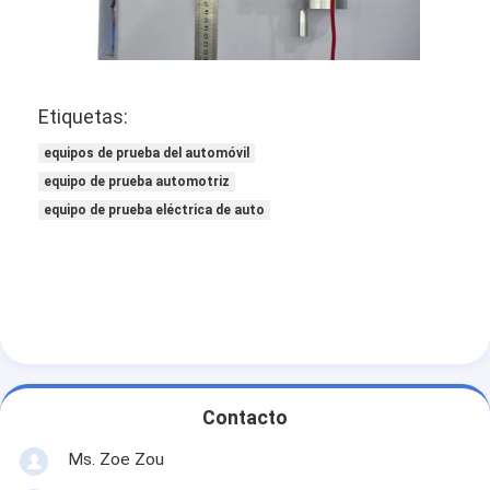
Sobre nosotros
Recorrido por la fábrica
Etiquetas:
Control de calidad
equipos de prueba del automóvil
Contacta con nosotros
equipo de prueba automotriz
equipo de prueba eléctrica de auto
Noticias
El blog
Equipo de prueba del aparato eléctrico
Laboratorio del rendimiento energético
Contacto
Equipo de prueba del vehículo
Ms. Zoe Zou