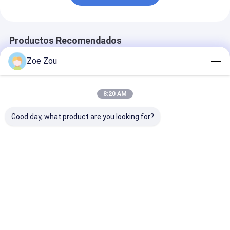
Productos Recomendados
Zoe Zou
8:20 AM
Good day, what product are you looking for?
Sistema de prueba
Equipo de prueba
Equipo de prue
de corriente
4893N para
impacto de pé
soportada de corta
vehículos con
para cargador
duración IEC 62196-
enchufe de carga EV
IEC 61851-1 c
1 para pistolas de
UL 2594 Cla.58
péndulo y mart
Mejor precio
Mejor precio
Mejor pre
carga de vehículos
caída
eléctricos y
disyuntores
Inicio
Mapa del
Contactar
Desktop
Sitio
Ahora
Site