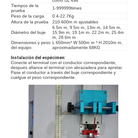
como UL 498
Tiempos de la
1-999999times
prueba
Peso de la carga
0.4-22.7Kg
Altura de la prueba
210-600m m ajustables
6.5m m, 9.5m m, 13m m, 14.5m m,
Diámetro del buje
15.9m m, 19.1m m, 22.2m m, 25.4m
m, 28.6m m
Dimensiones y peso
L 650mm* W 500m m * H 2010m m,
del equipo
aproximadamente 68KG
Instalación del espécimen:
Conecte el terminal con el conductor correspondiente,
después afiance el terminal con abrazadera para apretar.
Pase el conductor a través del buje correspondiente y
cuelgue el peso correspondiente.
En casa
Productos
Los vídeos