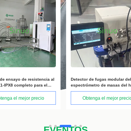
 de fugas modular del
IEC 60068-2-78 Sistema de con
metro de masas del helio
inteligente Cámara de tempera
ería de litio
humedad -40 °C+180 °C
tenga el mejor precio
Obtenga el mejor preci
EVENTOS