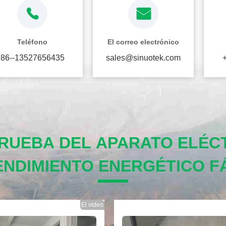
Teléfono
El correo electrónico
86--13527656435
sales@sinuotek.com
PRUEBA DEL APARATO ELÉC
ENDIMIENTO ENERGÉTICO F
El video