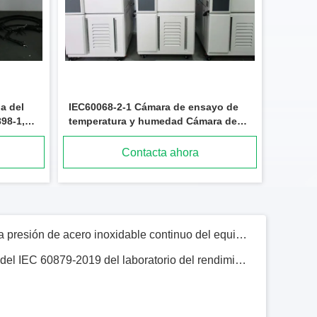
IEC 60898-1 Resistencia a la oxidación de MCB Cámara de prueba saturada de aire
IEC 60898-1 Aparato de ensayo de presión de bolas para el ensayo de resistencia térmica MCCB
Equipo de prueba de 28 ciclos para interruptores automáticos IEC 60898-1 30V250A
a del
IEC60068-2-1 Cámara de ensayo de
Control refrigerado de envejecimiento acelerado xenón del PLC de la cámara de atmósfera controlada
898-1,
temperatura y humedad Cámara de
Equipo de prueba vertical del goteo del agua del IEC 60529 de la lluvia inteligente del ingreso 200m m IPX1 IPX2
ensayo del medio ambiente 0 °C ~
+150 °C
Contacta ahora
Probador actual de la salida programable para los estándares multi 1000VA 2000VA
Aparato de la prueba de resistencia de impacto del martillo del péndulo de la energía baja del probador de la vida del interruptor del IEC 60068-2-75
Protección de mano de la boca de espray contra la rociadura y salpicar del agua IPX3 IPX4
El tanque de agua de alta presión de acero inoxidable continuo del equipo de prueba de inmersión IPX8
La tabla eléctrica/el piso del IEC 60879-2019 del laboratorio del rendimiento energético del control informático aviva la cámara de la prueba