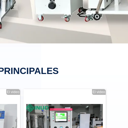
PRINCIPALES
El video
El video