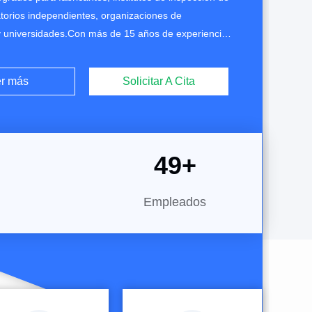
atorios independientes, organizaciones de
 y universidades.Con más de 15 años de experiencia
a de equipos de prueba, nuestro equipo conecta el
e los estándares con la ingeniería mecánica, el
r más
Solicitar A Cita
o, la programación de control y el diseño ...
50
+
Empleados