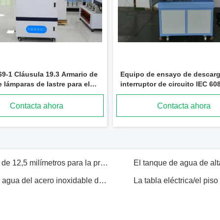
IEC60898-1 Probador de características de disparo de 28 días para interruptores automáticos
IEC 60898-1 960°C Aparato de ensayo de alambres de brillo por calor anormal para RCBO
IEC 60898-1 Test de resistencia al calor del gabinete de calefacción para interruptores de circuito
69-1 Cláusula 19.3 Armario de
Cámara climática de envejecimiento acelerada resistencia refrigerada por agua de la prueba de la erosión de la lámpara de xenón de la cámara de la prueba ambiental del ISO
Equipo de ensayo de descarg
 lámparas de lastre para el
interruptor de circuito IEC 60
El equipo de prueba del ingreso del agua de IPX9 IPX9K/la alta presión y la temperatura 80±5°C riegan la cámara de la prueba que echa en chorro
de capacidad de cambio de
cláusula 9.10 2500A
Contacta ahora
Contacta ahora
La manguera de IPX5 IPX6 equipa con inyector el sistema de prueba del PLC del jet de la corriente del agua con la dirección ajustable
5 en 1 control eléctrico de escritorio del PLC de la exhibición del LCD del equipo de prueba de conformidad de seguridad
Abertura oscilante Φ0.4mm del agujerito de la aguja del equipo de prueba del tubo de IPX3 IPX4
Boca de la manguera de IPX5 IPX6 Ф6.3 o de 12,5 milímetros para la protección contra la prueba del ingreso de los chorros de agua
El tanque de almacenamiento temporal del agua del acero inoxidable de la cámara de la prueba de inmersión IPX7 con la regla