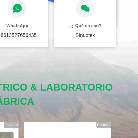
WhatsApp
- ¿ Qué es eso?
+8613527656435
Sinuotek
TRICO & LABORATORIO
ÁBRICA
El video