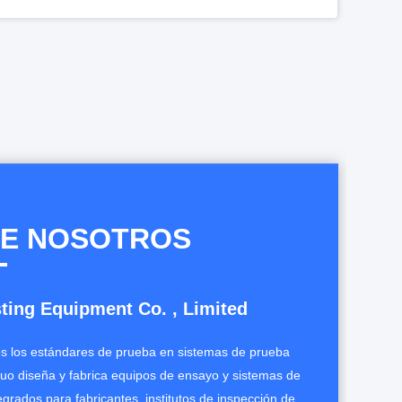
IEC 60898-1 Resistencia a la oxidación de MCB Cámara de prueba saturada de aire
IEC 60898-1 Aparato de ensayo de presión de bolas para el ensayo de resistencia térmica MCCB
Equipo de prueba de 28 ciclos para interruptores automáticos IEC 60898-1 30V250A
Control refrigerado de envejecimiento acelerado xenón del PLC de la cámara de atmósfera controlada
E NOSOTROS
ting Equipment Co. , Limited
 los estándares de prueba en sistemas de prueba
uo diseña y fabrica equipos de ensayo y sistemas de
tegrados para fabricantes, institutos de inspección de