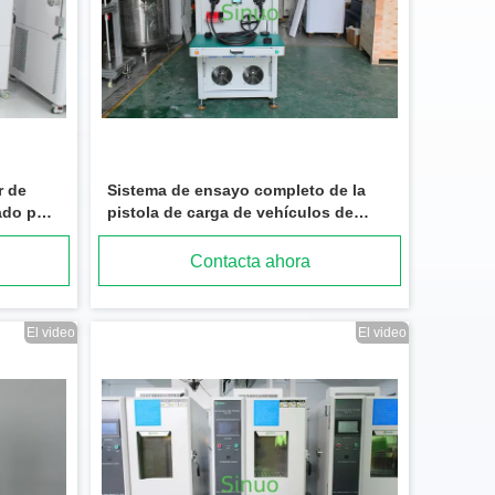
r de
Sistema de ensayo completo de la
ado por
pistola de carga de vehículos de
e 2000A
corriente alterna estándar UL
Contacta ahora
El video
El video
El tanque de agua de alta presión de acero inoxidable continuo del equipo de prueba de inmersión IPX8
La tabla eléctrica/el piso del IEC 60879-2019 del laboratorio del rendimiento energético del control informático aviva la cámara de la prueba