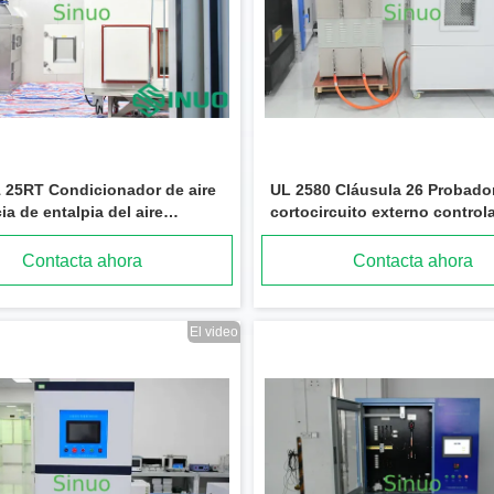
 25RT Condicionador de aire
UL 2580 Cláusula 26 Probado
ia de entalpia del aire
cortocircuito externo control
orio de ensayo
temperatura con alta corrient
Contacta ahora
Contacta ahora
El video
Boca de la manguera de IPX5 IPX6 Ф6.3 o de 12,5 milímetros para la protección contra la prueba del ingreso de los chorros de agua
El tanque de almacenamiento temporal del agua del acero inoxidable de la cámara de la prueba de inmersión IPX7 con la regla