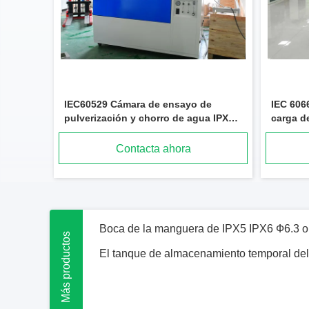
IEC60529 Cámara de ensayo de
IEC 606
pulverización y chorro de agua IPX3
carga de
IPX6 multifunción para ensayos de
ensayo 
protección de recintos
carga
Contacta ahora
Más productos