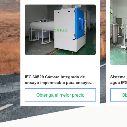
Sistema de ensayo de resistencia al
Detector
ayos
agua IPX1-IPX8 completo para el
espectró
cumplimiento de la norma IEC 60529
de la bat
Obtenga el mejor precio
Ob