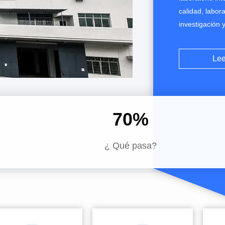
calidad, labor
investigación
en la industri
conocimiento d
Lee
diseño eléctric
70
%
¿ Qué pasa?