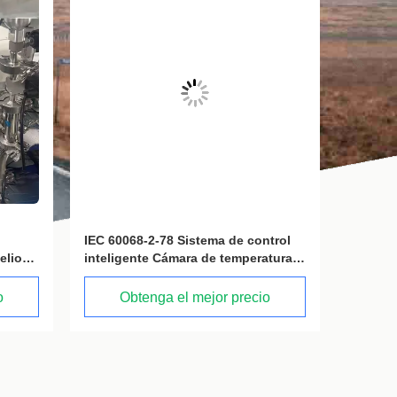
trol
Cámara de ensayo de arena y polvo
Equipo 
tura y
que simula entornos arenosos
del IEC
IEC60529 Figura 2
eléctri
o
Obtenga el mejor precio
O